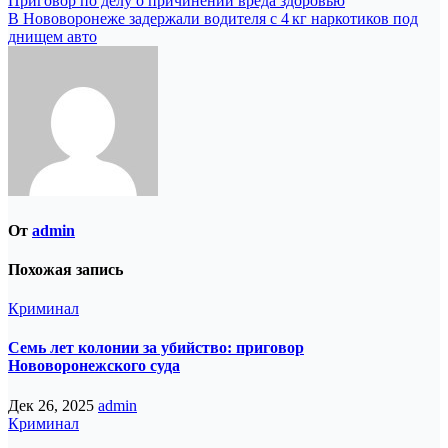
Навигация
Приговор по делу о причинении вреда здоровью
В Нововоронеже задержали водителя с 4 кг наркотиков под
по
днищем авто
записям
От
admin
Похожая запись
Криминал
Семь лет колонии за убийство: приговор
Нововоронежского суда
Дек 26, 2025
admin
Криминал