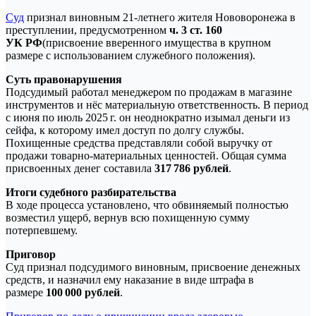
Суд
признал виновным 21‑летнего жителя Нововоронежа в
преступлении, предусмотренном
ч. 3 ст. 160
УК РФ
(присвоение вверенного имущества в крупном
размере с использованием служебного положения).
Суть правонарушения
Подсудимый работал менеджером по продажам в магазине
инструментов и нёс материальную ответственность. В период
с июня по июль 2025 г. он неоднократно изымал деньги из
сейфа, к которому имел доступ по долгу службы.
Похищенные средства представляли собой выручку от
продажи товарно‑материальных ценностей. Общая сумма
присвоенных денег составила
317 786 рублей
.
Итоги судебного разбирательства
В ходе процесса установлено, что обвиняемый полностью
возместил ущерб, вернув всю похищенную сумму
потерпевшему.
Приговор
Суд признал подсудимого виновным, присвоение денежных
средств, и назначил ему наказание в виде штрафа в
размере
100 000 рублей
.