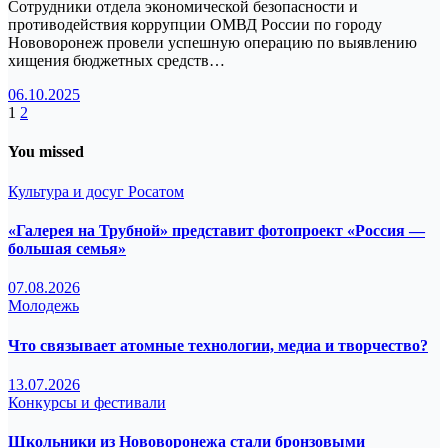
Сотрудники отдела экономической безопасности и
противодействия коррупции ОМВД России по городу
Нововоронеж провели успешную операцию по выявлению
хищения бюджетных средств…
06.10.2025
Пагинация
1
2
записей
You missed
Культура и досуг
Росатом
«Галерея на Трубной» представит фотопроект «Россия —
большая семья»
07.08.2026
Молодежь
Что связывает атомные технологии, медиа и творчество?
13.07.2026
Конкурсы и фестивали
Школьники из Нововоронежа стали бронзовыми