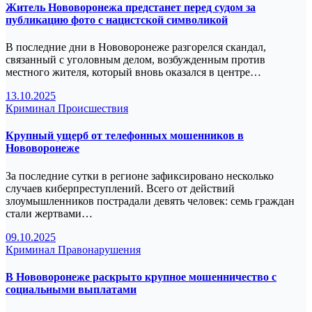
Житель Нововоронежа предстанет перед судом за
публикацию фото с нацистской символикой
В последние дни в Нововоронежe разгорелся скандал,
связанный с уголовным делом, возбужденным против
местного жителя, который вновь оказался в центре…
13.10.2025
Криминал
Происшествия
Крупный ущерб от телефонных мошенников в
Нововоронеже
За последние сутки в регионе зафиксировано несколько
случаев киберпреступлений. Всего от действий
злоумышленников пострадали девять человек: семь граждан
стали жертвами…
09.10.2025
Криминал
Правонарушения
В Нововоронеже раскрыто крупное мошенничество с
социальными выплатами