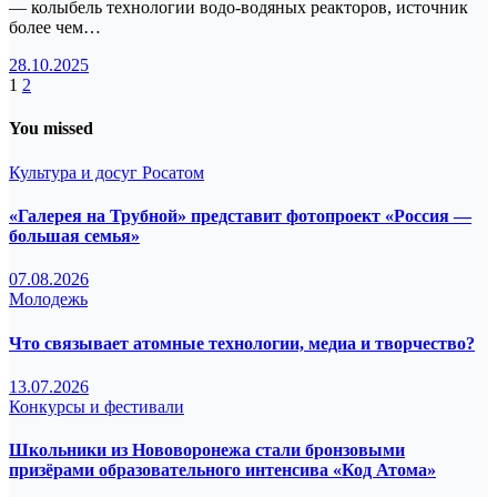
— колыбель технологии водо-водяных реакторов, источник
более чем…
28.10.2025
Пагинация
1
2
записей
You missed
Культура и досуг
Росатом
«Галерея на Трубной» представит фотопроект «Россия —
большая семья»
07.08.2026
Молодежь
Что связывает атомные технологии, медиа и творчество?
13.07.2026
Конкурсы и фестивали
Школьники из Нововоронежа стали бронзовыми
призёрами образовательного интенсива «Код Атома»