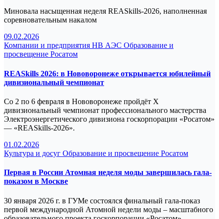
Миновала насыщенная неделя REASkills-2026, наполненная
соревновательным накалом
09.02.2026
Компании и предприятия
НВ АЭС
Образование и
просвещение
Росатом
REASkills 2026: в Нововоронеже открывается юбилейный
дивизиональный чемпионат
Со 2 по 6 февраля в Нововоронеже пройдёт X
дивизиональный чемпионат профессионального мастерства
Электроэнергетического дивизиона госкорпорации «Росатом»
— «REASkills‑2026».
01.02.2026
Культура и досуг
Образование и просвещение
Росатом
Первая в России Атомная неделя моды завершилась гала-
показом в Москве
30 января 2026 г. в ГУМе состоялся финальный гала-показ
первой международной Атомной недели моды – масштабного
образовательного проекта госкорпорации «Росатом».…