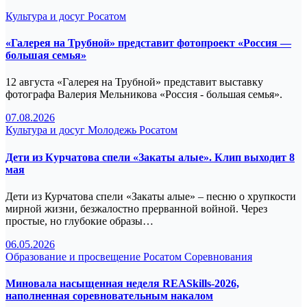
Культура и досуг
Росатом
«Галерея на Трубной» представит фотопроект «Россия —
большая семья»
12 августа «Галерея на Трубной» представит выставку
фотографа Валерия Мельникова «Россия - большая семья».
07.08.2026
Культура и досуг
Молодежь
Росатом
Дети из Курчатова спели «Закаты алые». Клип выходит 8
мая
Дети из Курчатова спели «Закаты алые» – песню о хрупкости
мирной жизни, безжалостно прерванной войной. Через
простые, но глубокие образы…
06.05.2026
Образование и просвещение
Росатом
Соревнования
Миновала насыщенная неделя REASkills-2026,
наполненная соревновательным накалом