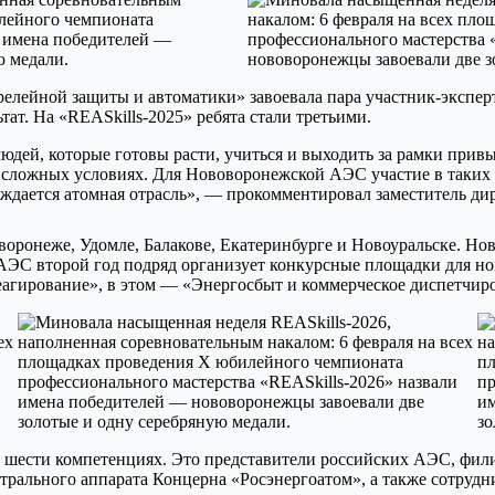
елейной защиты и автоматики» завоевала пара участник-экспер
т. На «REASkills-2025» ребята стали третьими.
дей, которые готовы расти, учиться и выходить за рамки привы
в сложных условиях. Для Нововоронежской АЭС участие в таких
нуждается атомная отрасль», — прокомментировал заместитель
оворонеже, Удомле, Балакове, Екатеринбурге и Новоуральске. 
 АЭС второй год подряд организует конкурсные площадки для н
агирование», в этом — «Энергосбыт и коммерческое диспетчир
 в шести компетенциях. Это представители российских АЭС, ф
рального аппарата Концерна «Росэнергоатом», а также сотрудн