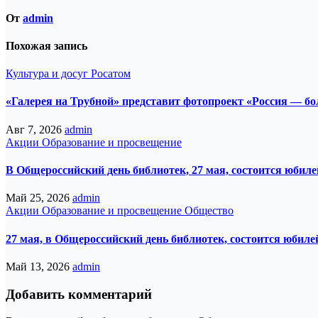
От
admin
Похожая запись
Культура и досуг
Росатом
«Галерея на Трубной» представит фотопроект «Россия — б
Авг 7, 2026
admin
Акции
Образование и просвещение
В Общероссийский день библиотек, 27 мая, состоится юбил
Май 25, 2026
admin
Акции
Образование и просвещение
Общество
27 мая, в Общероссийский день библиотек, состоится юбил
Май 13, 2026
admin
Добавить комментарий