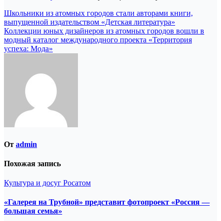
Навигация
Школьники из атомных городов стали авторами книги,
выпущенной издательством «Детская литература»
по
Коллекции юных дизайнеров из атомных городов вошли в
записям
модный каталог международного проекта «Территория
успеха: Мода»
От
admin
Похожая запись
Культура и досуг
Росатом
«Галерея на Трубной» представит фотопроект «Россия —
большая семья»