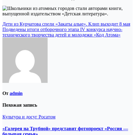
Навигация
Дети из Курчатова спели «Закаты алые». Клип выходит 8 мая
Подведены итоги отборочного этапа IV конкурса научно-
по
технического творчества детей и молодежи «Код Атома»
записям
От
admin
Похожая запись
Культура и досуг
Росатом
«Галерея на Трубной» представит фотопроект «Россия —
большая семья»