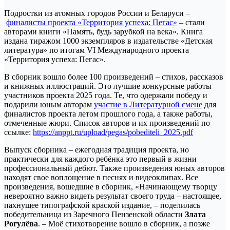
Подростки из атомных городов России и Беларуси –
финалисты проекта «Территория успеха: Пегас»
– стали
авторами книги «Память, будь зарубкой на века». Книга
издана тиражом 1000 экземпляров в издательстве «Детская
литература» по итогам VI Международного проекта
«Территория успеха: Пегас».
В сборник вошло более 100 произведений – стихов, рассказов
и книжных иллюстраций. Это лучшие конкурсные работы
участников проекта 2025 года. Те, что одержали победу и
подарили юным авторам
участие в Литературной смене
для
финалистов проекта летом прошлого года, а также работы,
отмеченные жюри. Список авторов и их произведений по
ссылке:
https://anppt.ru/upload/pegas/pobediteli_2025.pdf
Выпуск сборника – ежегодная традиция проекта, но
практически для каждого ребёнка это первый в жизни
профессиональный дебют. Также произведения юных авторов
находят свое воплощение в песнях и видеоклипах. Все
произведения, вошедшие в сборник, «Начинающему творцу
невероятно важно видеть результат своего труда – настоящее,
пахнущее типографской краской издание, – поделилась
победительница из Заречного Пензенской области
Злата
Рогулёва
. – Моё стихотворение вошло в сборник, а позже