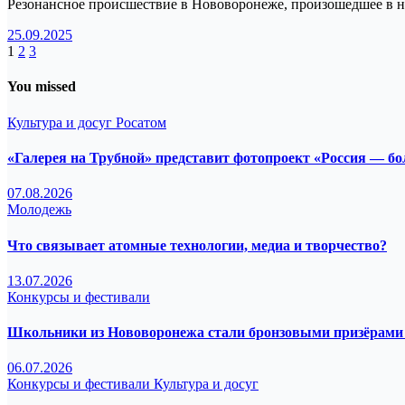
Резонансное происшествие в Нововоронеже, произошедшее в н
25.09.2025
Пагинация
1
2
3
записей
You missed
Культура и досуг
Росатом
«Галерея на Трубной» представит фотопроект «Россия — б
07.08.2026
Молодежь
Что связывает атомные технологии, медиа и творчество?
13.07.2026
Конкурсы и фестивали
Школьники из Нововоронежа стали бронзовыми призёрами 
06.07.2026
Конкурсы и фестивали
Культура и досуг