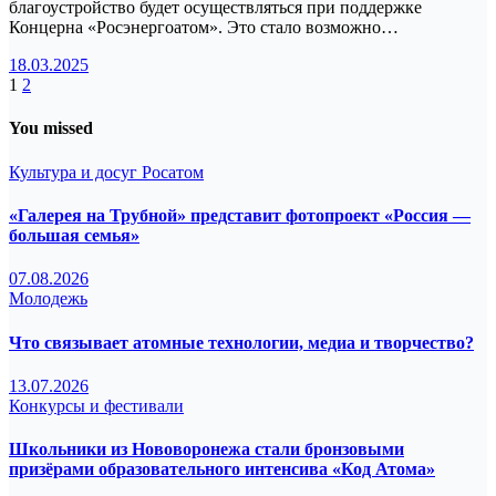
благоустройство будет осуществляться при поддержке
Концерна «Росэнергоатом». Это стало возможно…
18.03.2025
Пагинация
1
2
записей
You missed
Культура и досуг
Росатом
«Галерея на Трубной» представит фотопроект «Россия —
большая семья»
07.08.2026
Молодежь
Что связывает атомные технологии, медиа и творчество?
13.07.2026
Конкурсы и фестивали
Школьники из Нововоронежа стали бронзовыми
призёрами образовательного интенсива «Код Атома»