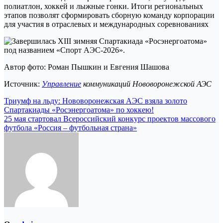
полиатлон, хоккей и лыжные гонки. Итоги региональных
этапов позволят сформировать сборную команду корпорации
для участия в отраслевых и международных соревнованиях
Автор фото: Роман Пышкин и Евгения Шашова
Источник:
Управление
коммуникаций Нововоронежской АЭС
Навигация
Триумф на льду: Нововоронежская АЭС взяла золото
Спартакиады «Росэнергоатома» по хоккею!
по
25 мая стартовал Всероссийский конкурс проектов массового
записям
футбола «Россия – футбольная страна»