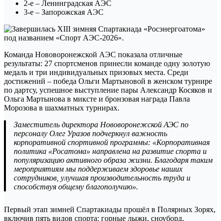
2-е – Ленинградская АЭС
3-е – Запорожская АЭС
Команда Нововоронежской АЭС показала отличные
результаты: 27 спортсменов принесли команде одну золотую
медаль и три индивидуальных призовых места. Среди
достижений – победа Ольги Мартыновой в женском турнире
по дартсу, успешное выступление пары Александр Косяков и
Ольга Мартынова в миксте и бронзовая награда Павла
Морозова в шахматных турнирах.
Заместитель директора Нововоронежской АЭС по
персоналу Олег Уразов подчеркнул важность
корпоративной спортивной программы: «Корпоративная
политика «Росатома» направлена на развитие спорта и
популяризацию активного образа жизни. Благодаря таким
мероприятиям мы поддерживаем здоровье наших
сотрудников, улучшая производительность труда и
способствуя общему благополучию».
Первый этап зимней Спартакиады прошёл в Полярных Зорях,
включив пять видов спорта: горные лыжи, сноуборд,