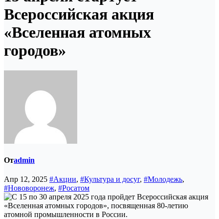
Всероссийская акция
«Вселенная атомных
городов»
От
admin
Апр 12, 2025
#Акции
,
#Культура и досуг
,
#Молодежь
,
#Нововоронеж
,
#Росатом