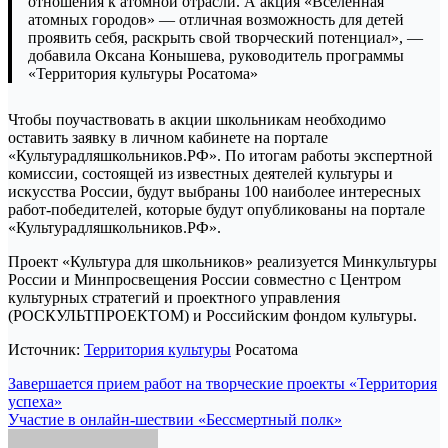
отношения к атомной отрасли. А акция «Вселенная
атомных городов» — отличная возможность для детей
проявить себя, раскрыть свой творческий потенциал», —
добавила Оксана Конышева, руководитель программы
«Территория культуры Росатома»
Чтобы поучаствовать в акции школьникам необходимо
оставить заявку в личном кабинете на портале
«Культурадляшкольников.РФ». По итогам работы экспертной
комиссии, состоящей из известных деятелей культуры и
искусства России, будут выбраны 100 наиболее интересных
работ-победителей, которые будут опубликованы на портале
«Культурадляшкольников.РФ».
Проект «Культура для школьников» реализуется Минкультуры
России и Минпросвещения России совместно с Центром
культурных стратегий и проектного управления
(РОСКУЛЬТПРОЕКТОМ) и Российским фондом культуры.
Источник:
Территория культуры
Росатома
Навигация
Завершается прием работ на творческие проекты «Территория
успеха»
по
Участие в онлайн-шествии «Бессмертный полк»
записям