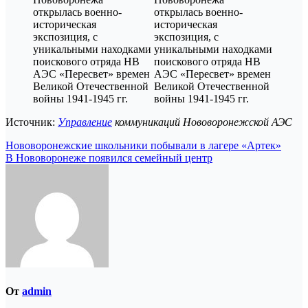
Источник:
Управление
коммуникаций Нововоронежской АЭС
Навигация
Нововоронежские школьники побывали в лагере «Артек»
В Нововоронеже появился семейный центр
по
записям
От
admin