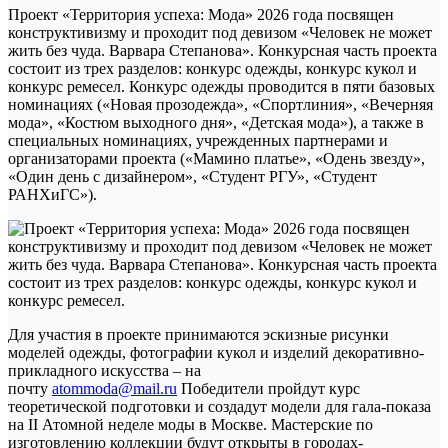
Проект «Территория успеха: Мода» 2026 года посвящен
конструктивизму и проходит под девизом «Человек не может
жить без чуда. Варвара Степанова». Конкурсная часть проекта
состоит из трех разделов: конкурс одежды, конкурс кукол и
конкурс ремесел. Конкурс одежды проводится в пяти базовых
номинациях («Новая прозодежда», «Спортлиния», «Вечерняя
мода», «Костюм выходного дня», «Детская мода»), а также в
специальных номинациях, учрежденных партнерами и
организаторами проекта («Мамино платье», «Одень звезду»,
«Один день с дизайнером», «Студент РГУ», «Студент
РАНХиГС»).
Для участия в проекте принимаются эскизные рисунки
моделей одежды, фотографии кукол и изделий декоративно-
прикладного искусства – на
почту
atommoda@mail.ru
Победители пройдут курс
теоретической подготовки и создадут модели для гала-показа
на II Атомной неделе моды в Москве. Мастерские по
изготовлению коллекции будут открыты в городах-