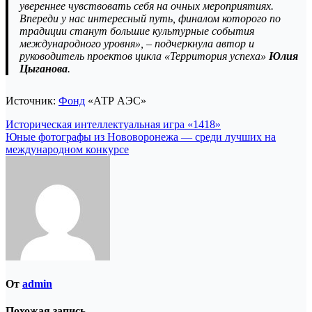
увереннее чувствовать себя на очных мероприятиях.
Впереди у нас интересный путь, финалом которого по
традиции станут большие культурные события
международного уровня», – подчеркнула автор и
руководитель проектов цикла «Территория успеха»
Юлия
Цыганова
.
Источник:
Фонд
«АТР АЭС»
Навигация
Историческая интеллектуальная игра «1418»
Юные фотографы из Нововоронежа — среди лучших на
по
международном конкурсе
записям
От
admin
Похожая запись