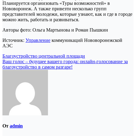
Авторы фото: Ольга Мартынова и Роман Пышкин
Источник:
Управление
коммуникаций Нововоронежской
АЭС
Навигация
Благоустройство центральной площади
Ваш голос – будущее вашего города: онлайн-голосование за
по
благоустройство в самом разгаре!
записям
От
admin