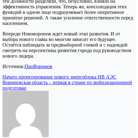
эти должности разделяли, что, безусловно, влияло на
эффективность управления. Теперь же, консолидация этих
функций в одном лице подразумевает более оперативное
принятие решений. А также усиление ответственности перед
населением.
Впереди Нововоронеж ждет новый этап развития. И от
выбора нового главы во многом зависит его будущее.
Остаётся наблюдать за предвыборной гонкой и с надеждой
смотреть на перспективы развития города под руководством
нового лидера.
Источник:
ПроВоронеж
Навигация
Начато проектирование нового энергоблока НВ АЭС
Воронежская область – первая в стране по мобилизационной
по
подготовке
записям