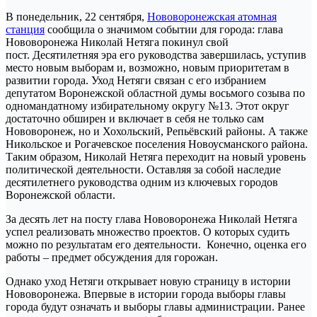
В понедельник, 22 сентября,
Нововоронежская атомная
станция
сообщила о значимом событии для города: глава
Нововоронежа Николай Нетяга покинул свой
пост. Десятилетняя эра его руководства завершилась, уступив
место новым выборам и, возможно, новым приоритетам в
развитии города. Уход Нетяги связан с его избранием
депутатом Воронежской областной думы восьмого созыва по
одномандатному избирательному округу №13. Этот округ
достаточно обширен и включает в себя не только сам
Нововоронеж, но и Хохольский, Репьёвский районы. А также
Никольское и Рогачевское поселения Новоусманского района.
Таким образом, Николай Нетяга переходит на новый уровень
политической деятельности. Оставляя за собой наследие
десятилетнего руководства одним из ключевых городов
Воронежской области.
За десять лет на посту глава Нововоронежа Николай Нетяга
успел реализовать множество проектов. О которых судить
можно по результатам его деятельности. Конечно, оценка его
работы – предмет обсуждения для горожан.
Однако уход Нетяги открывает новую страницу в истории
Нововоронежа. Впервые в истории города выборы главы
города будут означать и выборы главы администрации. Ранее