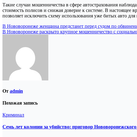
Такие случаи мошенничества в сфере автострахования наблюда
стоимость полисов и снижая доверие к системе. В настоящее 
позволяет исключить схему использования уже битых авто для
Навигация
В Нововоронеже женщина предстанет перед судом по обвинен
В Нововоронеже раскрыто крупное мошенничество с социаль
по
записям
От
admin
Похожая запись
Криминал
Семь лет колонии за убийство: приговор Нововоронежского