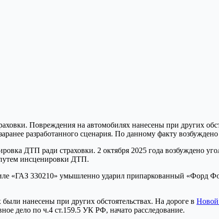
овка ДТП ради страховки. 2 октября 2025 года возбуждено угол
 путем инсценировки ДТП.
обиле «ГАЗ 330210» умышленно ударил припаркованный «Форд Фок
 были нанесены при других обстоятельствах. На дороге в
Новой
ое дело по ч.4 ст.159.5 УК РФ, начато расследование.