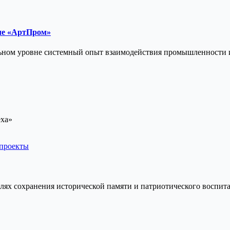
ле «АртПром»
льном уровне системный опыт взаимодействия промышленности 
еха»
 проекты
елях сохранения исторической памяти и патриотического воспит