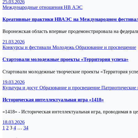
25.03.2026
Международные отношения
НВ АЭС
Креативные практики НВАЭС на Международном фестива
Воронежская область впервые продемонстрировала на федера
21.03.2026
Конкурсы и фестивали
Молодежь
Образование и просвещение
Стартовали молодежные проекты «Территория успеха»
Стартовали молодежные творческие проекты «Территория усп
19.03.2026
Культура и досуг
Образование и просвещение
Патриотические
Историческая интеллектуальная игра «1418»
«1418» - Историческая интеллектуальная игра, проводимая в ц
18.03.2026
Пагинация
1
2
3
4
…
34
записей