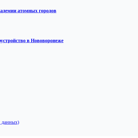
кадемии атомных городов
оустройство в Нововоронеже
 данных)