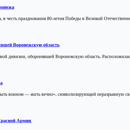
оронежа
, в честь празднования 80-летия Победы в Великой Отечественно
явшей Воронежскую область
ковой дивизии, оборонявшей Воронежскую область. Расположил
ва
ыть воином — жить вечно», символизирующий неразрывную свя
 Красной Армии