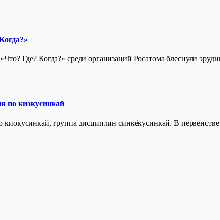
Когда?»
е «Что? Где? Когда?» среди организаций Росатома блеснули э
я по киокусинкай
 киокусинкай, группа дисциплин синкёкусинкай. В первенств