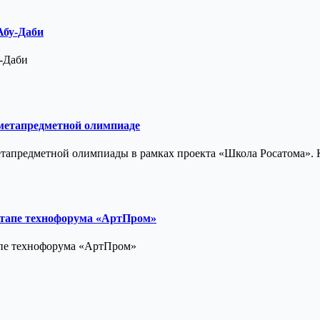
Абу-Даби
у-Даби
 метапредметной олимпиаде
 метапредметной олимпиады в рамках проекта «Школа Росатома»
этапе технофорума «АртПром»
апе технофорума «АртПром»