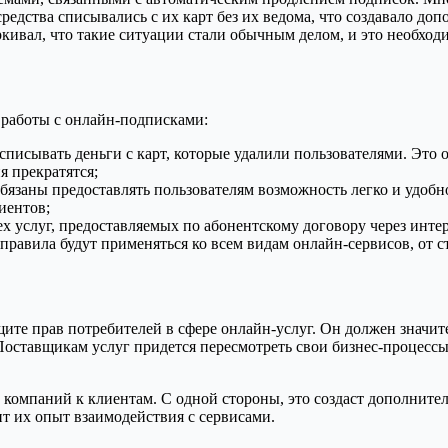
средства списывались с их карт без их ведома, что создавало д
ивал, что такие ситуации стали обычным делом, и это необход
 работы с онлайн-подписками:
писывать деньги с карт, которые удалили пользователями. Это оз
я прекратятся;
язаны предоставлять пользователям возможность легко и удобно 
иентов;
сех услуг, предоставляемых по абонентскому договору через ин
правила будут применяться ко всем видам онлайн-сервисов, от
ите прав потребителей в сфере онлайн-услуг. Он должен значите
Поставщикам услуг придется пересмотреть свои бизнес-процесс
компаний к клиентам. С одной стороны, это создаст дополнител
т их опыт взаимодействия с сервисами.