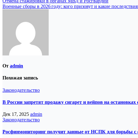
Навигация
Отмена стажировки в органах МВД и Росгвардии
Военные сборы в 2026 году: кого призовут и какие последствия
по
записям
От
admin
Похожая запись
Законодательство
В России запретят продажу сигарет и вейпов на остановках
Дек 17, 2025
admin
Законодательство
Росфинмониторинг получит данные от НСПК для борьбы с