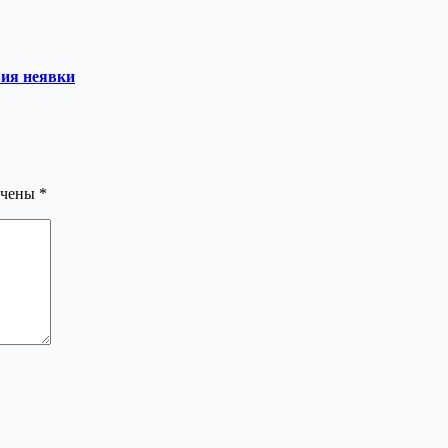
вия неявки
ечены
*