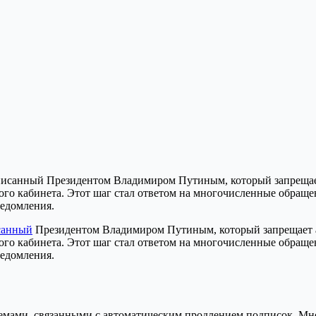
санный
Президентом Владимиром Путиным, который запрещает ав
ного кабинета. Этот шаг стал ответом на многочисленные обращ
ведомления.
лемами, связанными с автоматическим продлением подписок. Мн