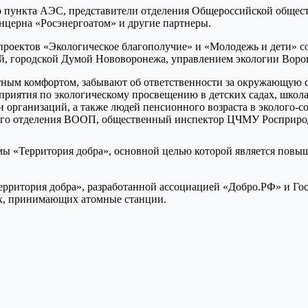
о пункта АЭС, представители отделения Общероссийской общес
нцерна «Росэнергоатом» и другие партнеры.
 проектов «Экологическое благополучие» и «Молодежь и дети»
й, городской Думой Нововоронежа, управлением экологии Воро
ным комфортом, забывают об ответственности за окружающую ср
роприятия по экологическому просвещению в детских садах, шко
 и организаций, а также людей пенсионного возраста в эколого
ого отделения ВООП, общественный инспектор ЦЧМУ Росприро
ы «Территория добра», основной целью которой является повыш