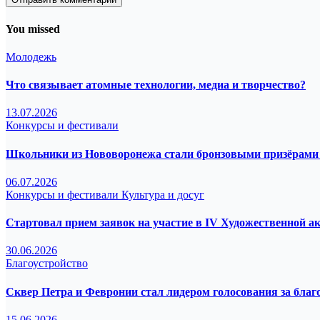
You missed
Молодежь
Что связывает атомные технологии, медиа и творчество?
13.07.2026
Конкурсы и фестивали
Школьники из Нововоронежа стали бронзовыми призёрами 
06.07.2026
Конкурсы и фестивали
Культура и досуг
Стартовал прием заявок на участие в IV Художественной а
30.06.2026
Благоустройство
Сквер Петра и Февронии стал лидером голосования за благ
15.06.2026