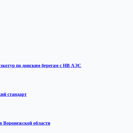
 экотур по донским берегам с НВ АЭС
кий стандарт
 в Воронежской области