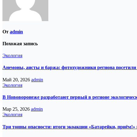
От
admin
Похожая запись
Экология
Анемоны, аисты и баржа: фотохудожники региона посетили
Май 20, 2026
admin
Экология
В Нововоронеже разработают первый в регионе экологичес
Мар 25, 2026
admin
Экология
Три тонны опасности: итоги экоакции «Батарейки, приём!»